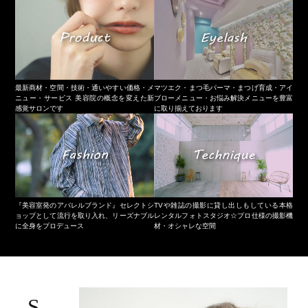
最新商材・空間・技術・通いやすい価格・メ
マツエク・まつ毛パーマ・まつげ育成・アイ
ニュー・サービス 美容院の概念を変えた新
ブローメニュー・お悩み解決メニューを豊富
感覚サロンです
に取り揃えております
『美容室発のアパレルブランド』セレクトシ
TVや雑誌の撮影に貸し出しもしている本格
ョップとして流行を取り入れ、リーズナブル
レンタルフォトスタジオ☆プロ仕様の撮影機
に全身をプロデュース
材・オシャレな空間