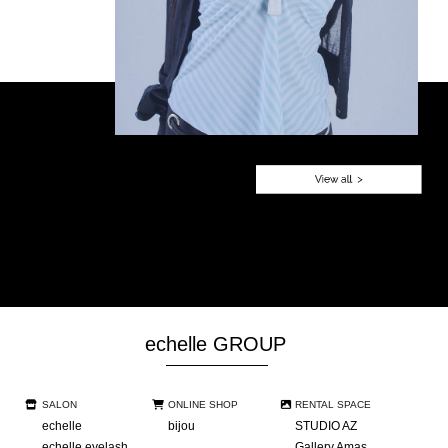
echelle GROUP
SALON
ONLINE SHOP
RENTAL SPACE
echelle
bijou
STUDIO AZ
echelle eyelash
Gallery Amas