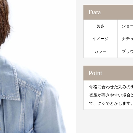
Data
長さ
ショ
イメージ
ナチ
カラー
ブラ
Point
骨格に合わせた丸みの
襟足が浮きやすい場合
て、クシでとかします