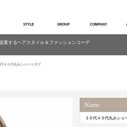
STYLE
GROUP
COMPANY
ル)がご提案するヘアスタイル＆ファッションコーデ
代４０代丸みショートボブ
Name
３０代４０代丸みショ