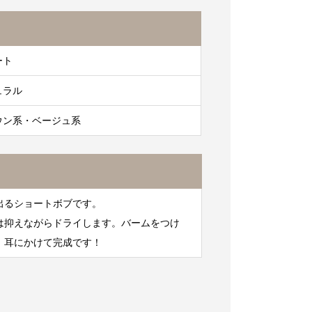
ート
ュラル
ウン系・ベージュ系
出るショートボブです。
は抑えながらドライします。バームをつけ
。耳にかけて完成です！